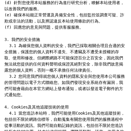
(d) 針對您使用本站服務的行為進行研究分析，瞭解本站使用者，
以改善我們的服務。

(e) 確保本站能正常營運及具備安全性，包括監控並調查可疑、詐
欺或非法的活動，以及辨認違反本站使用條款的行為。

(f) 回應您的意見與問題，提供客服服務。

3. 我們的安全措施

  3.1 為確保您個人資料的安全，我們已採取相關合理且合適的安
全措施，保護您的個人資料不遺失、不遭竊及不遭受未授權的存
取、使用和修改。但網際網路不可能保證百分之百安全，因此我們
無法就您提供的任何資料聲明或保證其絕對安全，除非我們故意揭
露您的個人資料，否則一概不承擔任何法律責任。

  3.2 您同意我們得就您個人資料的隱私安全與您使用本公司服務
的管理問題以電子方式聯絡您。如我們發現安全系統存有漏洞，我
們可能會藉由在本官方網站上發布通知，或者以發送電子郵件的方
式通知您。

4. Cookies及其他追蹤技術的使用

  4.1 當您造訪本站時，我們可能使用Cookies及其他追蹤技術，
包括但不限於網路信標等，自動蒐集有關您使用我們的服務過程中
從事活動的資訊。我們可能自動記錄的資訊，包括但不限於您造訪