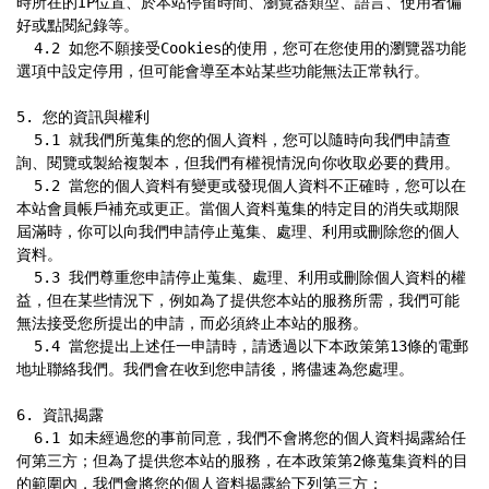
時所在的IP位置、於本站停留時間、瀏覽器類型、語言、使用者偏
好或點閱紀錄等。

  4.2 如您不願接受Cookies的使用，您可在您使用的瀏覽器功能
選項中設定停用，但可能會導至本站某些功能無法正常執行。

5. 您的資訊與權利

  5.1 就我們所蒐集的您的個人資料，您可以隨時向我們申請查
詢、閱覽或製給複製本，但我們有權視情況向你收取必要的費用。

  5.2 當您的個人資料有變更或發現個人資料不正確時，您可以在
本站會員帳戶補充或更正。當個人資料蒐集的特定目的消失或期限
屆滿時，你可以向我們申請停止蒐集、處理、利用或刪除您的個人
資料。

  5.3 我們尊重您申請停止蒐集、處理、利用或刪除個人資料的權
益，但在某些情況下，例如為了提供您本站的服務所需，我們可能
無法接受您所提出的申請，而必須終止本站的服務。

  5.4 當您提出上述任一申請時，請透過以下本政策第13條的電郵
地址聯絡我們。我們會在收到您申請後，將儘速為您處理。

6. 資訊揭露

  6.1 如未經過您的事前同意，我們不會將您的個人資料揭露給任
何第三方；但為了提供您本站的服務，在本政策第2條蒐集資料的目
的範圍內，我們會將您的個人資料揭露給下列第三方：
