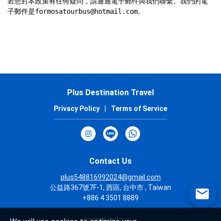
若您對本政策有任何疑問，請通過電子郵件與我們聯繫。我們的電
子郵件是formosatourbus@hotmail.com。
Plus Destination Travel
Privacy Policy
|
Terms of Service
Contact Us
plus548816992024@gmail.com
公益路367號7F-1, 西區, 台中市 , Taiwan
+886 4 3501 8889
Powered by Rezio